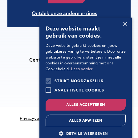
Ontdek onze andere e-zines
×
Deze website maakt
gebruik van cookies.
Deze website gebruikt cookies om jouw
Leerkrachten en directies
gebruikerservaring te verbeteren. Door onze
website te gebruiken, stemt je in met alle
Centra voor leerlingenbegeleiding
cookies in overeenstemming met ons
Cookiebeleid.
Lees verder
Schoolbesturen
STRIKT NOODZAKELIJK
Onze diensten
ANALYTISCHE COOKIES
Over OVSG
ALLES ACCEPTEREN
Privacyverklaring
Toegankelijkheidsverklaring
ALLES AFWIJZEN
Cookiebeleid
DETAILS WEERGEVEN